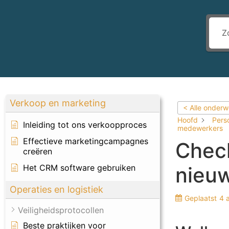
Verkoop en marketing
< Alle onder
Hoofd
Pers
Inleiding tot ons verkoopproces
medewerkers
Effectieve marketingcampagnes
Check
creëren
Het CRM software gebruiken
nieu
Operaties en logistiek
Geplaatst
4 
Veiligheidsprotocollen
Beste praktijken voor