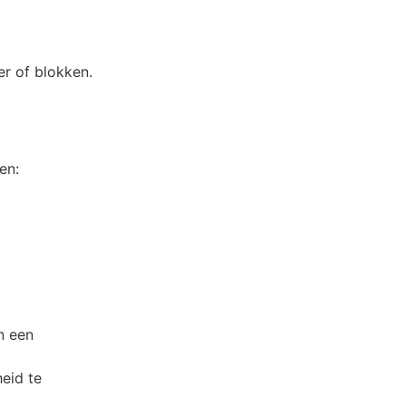
r of blokken.
en:
n een
eid te