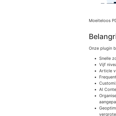
Moeiteloos PD
Belangri
Onze plugin b
Snelle z
Vijf niv
Article 
Frequent
Customi
AI Conte
Organise
aangepas
Geoptima
vergrot