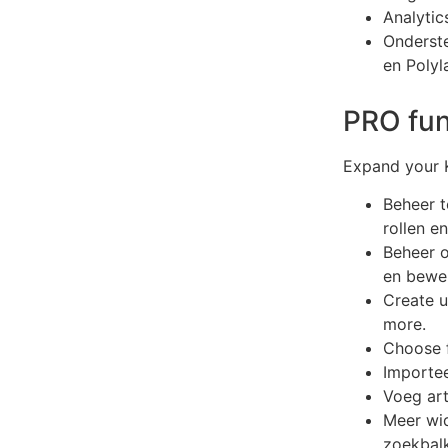
Analytic
Onderst
en Polyl
PRO fun
Expand your K
Beheer t
rollen e
Beheer o
en bewe
Create u
more.
Choose f
Importee
Voeg art
Meer wid
zoekbalk