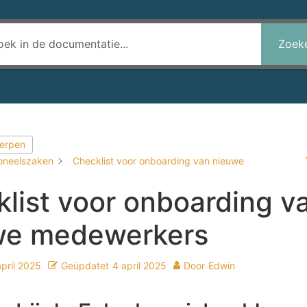
Zoek
werpen
oneelszaken
Checklist voor onboarding van nieuwe
list voor onboarding v
we medewerkers
april 2025
Geüpdatet
4 april 2025
Door
Edwin