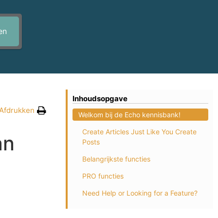
en
Inhoudsopgave
Afdrukken
Welkom bij de Echo kennisbank!
Create Articles Just Like You Create
an
Posts
Belangrijkste functies
PRO functies
Need Help or Looking for a Feature?