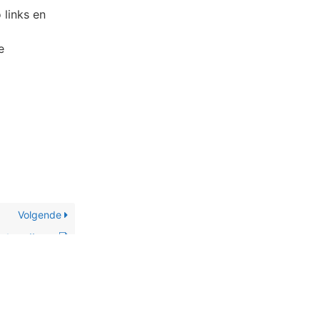
 links en
e
Volgende
t begrijpen