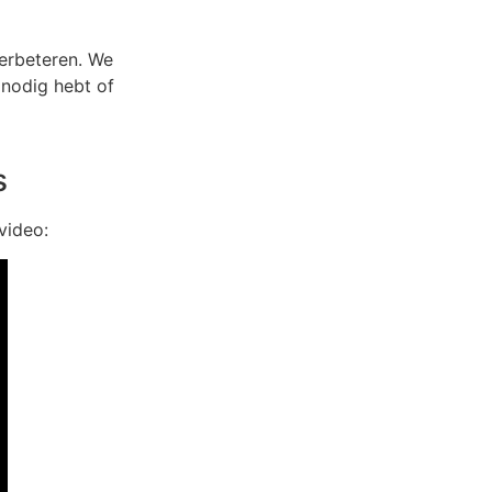
erbeteren. We
p nodig hebt of
s
video: