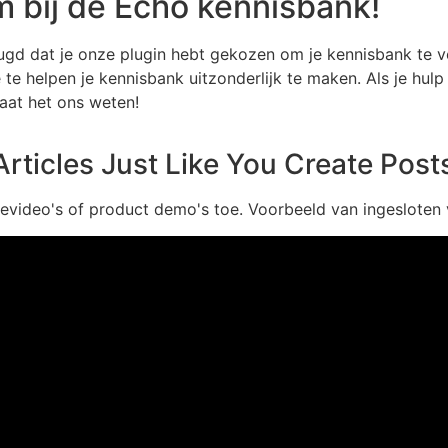
 bij de Echo kennisbank!
ugd dat je onze plugin hebt gekozen om je kennisbank te v
e te helpen je kennisbank uitzonderlijk te maken. Als je hul
laat het ons weten!
Articles Just Like You Create Post
ievideo's of product demo's toe. Voorbeeld van ingesloten 